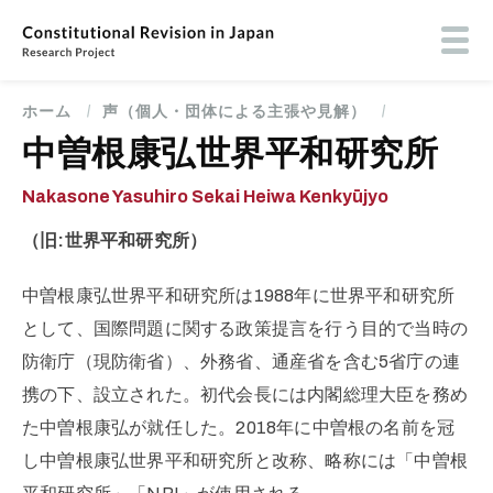
メ
イ
Toog
ン
butt
コ
men
ン
ホーム
/
声（個人・団体による主張や見解）
/
パ
テ
ン
ン
中曽根康弘世界平和研究所
く
ツ
ず
に
Nakasone Yasuhiro Sekai Heiwa Kenkyūjyo
移
動
（旧:世界平和研究所）
中曽根康弘世界平和研究所は1988年に世界平和研究所
として、国際問題に関する政策提言を行う目的で当時の
防衛庁（現防衛省）、外務省、通産省を含む5省庁の連
携の下、設立された。初代会長には内閣総理大臣を務め
た中曽根康弘が就任した。2018年に中曽根の名前を冠
し中曽根康弘世界平和研究所と改称、略称には「中曽根